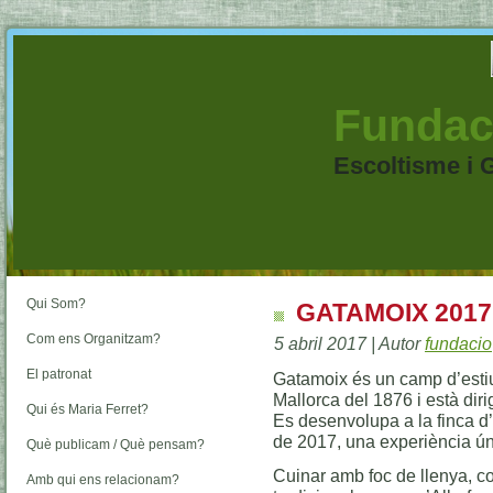
Fundaci
Escoltisme i 
Qui Som?
GATAMOIX 2017
Com ens Organitzam?
5 abril 2017 | Autor
fundacio
El patronat
Gatamoix és un camp d’estiu 
Mallorca del 1876 i està dirig
Qui és Maria Ferret?
Es desenvolupa a la finca d’
de 2017, una experiència ún
Què publicam / Què pensam?
Cuinar amb foc de llenya, co
Amb qui ens relacionam?