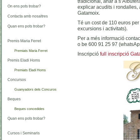
tradicional, anar a s’Albufera 
On ens pots trobar?
explicar acudits i rondalles,
Gatamoix.
Contacta amb nosaltres
Té un cost de 110 euros per 
Quan ens pots trobar?
excursions i activitats).
Per a més informació conta
Premis Maria Ferret
o be 600 91 25 97 (whatsAp
Premiats Maria Ferret
Inscripció
full inscripció Ga
Premis Eladi Homs
Premiats Eladi Homs
Concursos
Guanyadors dels Concuros
Beques
Beques concedides
Quan ens pots trobar?
Cursos i Seminaris