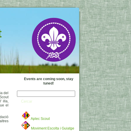
t
Events are coming soon, stay
tuned!
ia del
 Scout
 illa,
ue el
dació
Aplec Scout
ltres
Moviment Escolta i Guiatge