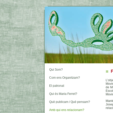
Qui Som?
F
Com ens Organitzam?
L’obj
Movim
El patronat
de Ma
Esco
Qui és Maria Ferret?
Movim
Mant
Què publicam / Què pensam?
Jose
relac
Amb qui ens relacionam?