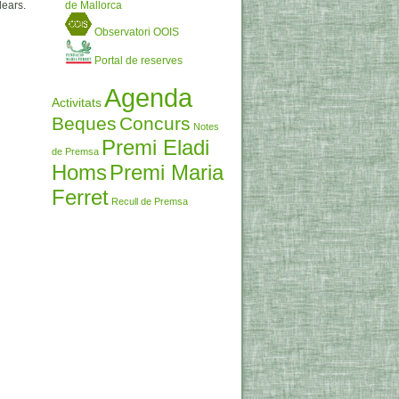
ears.
de Mallorca
Observatori OOIS
Portal de reserves
Agenda
Activitats
Beques
Concurs
Notes
Premi Eladi
de Premsa
Homs
Premi Maria
Ferret
Recull de Premsa