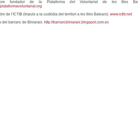
re fundador de la Plataforma del Voluntariat de les Illes Bal
lataformavoluntariat.org
e de l’ICTIB (Impuls a la custòdia del territori a les Illes Balears).
www.ictib.net
 del barranc de Biniaraix.
http://barrancbiniaraix.blogspot.com.es