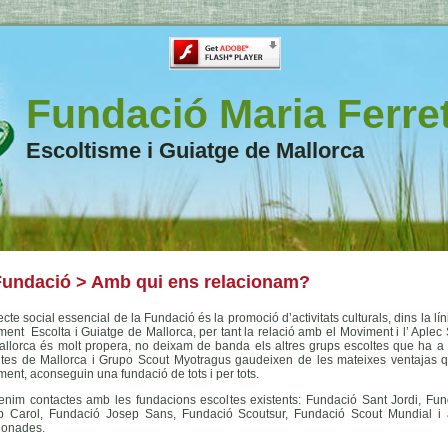
Fundació Maria Ferre
Escoltisme i Guiatge de Mallorca
undació > Amb qui ens relacionam?
ecte social essencial de la Fundació és la promoció d’activitats culturals, dins la lín
ent Escolta i Guiatge de Mallorca, per tant la relació amb el Moviment i l’ Aplec
llorca és molt propera, no deixam de banda els altres grups escoltes que ha a l’
ltes de Mallorca i Grupo Scout Myotragus gaudeixen de les mateixes ventajas q
ent, aconseguin una fundació de tots i per tots.
enim contactes amb les fundacions escoltes existents: Fundació Sant Jordi, Fun
p Carol, Fundació Josep Sans, Fundació Scoutsur, Fundació Scout Mundial i a
ionades.