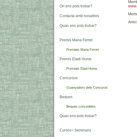
Memb
On ens pots trobar?
www.p
Memdr
Contacta amb nosaltres
Amics
Quan ens pots trobar?
Premis Maria Ferret
Premiats Maria Ferret
Premis Eladi Homs
Premiats Eladi Homs
Concursos
Guanyadors dels Concuros
Beques
Beques concedides
Quan ens pots trobar?
Cursos i Seminaris