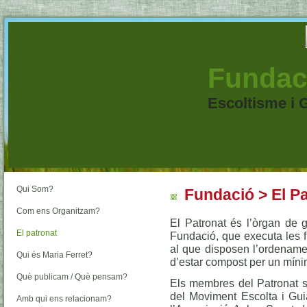
Fundaci
Escoltisme i 
Qui Som?
Fundació > El Pa
Com ens Organitzam?
El Patronat és l’òrgan de g
El patronat
Fundació, que executa les 
al que disposen l’ordenamen
Qui és Maria Ferret?
d’estar compost per un mín
Què publicam / Què pensam?
Els membres del Patronat s
del Moviment Escolta i Guia
Amb qui ens relacionam?