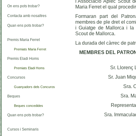
l’Associació Aplec Scout d
On ens pots trobar?
Maria Ferret el qual proced
Formaran part del Patro
Contacta amb nosaltres
membres de ple dret el comi
Quan ens pots trobar?
i Guiatge de Mallorca i la
Scout de Mallorca.
Premis Maria Ferret
La durada del càrrec de patr
Premiats Maria Ferret
MEMBRES DEL PATRON
Premis Eladi Homs
Sr. Llorenç 
Premiats Eladi Homs
Sr. Juan Miqu
Concursos
Sra. 
Guanyadors dels Concuros
Sra. M
Beques
Representa
Beques concedides
Sra. Immaculad
Quan ens pots trobar?
Cursos i Seminaris