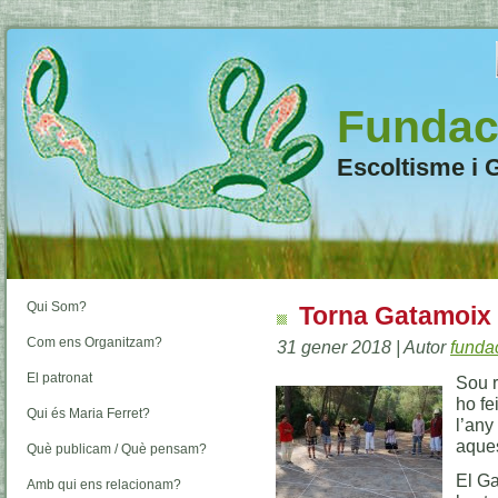
Fundaci
Escoltisme i 
Qui Som?
Torna Gatamoix p
Com ens Organitzam?
31 gener 2018 | Autor
funda
El patronat
Sou r
ho fe
Qui és Maria Ferret?
l’any
aques
Què publicam / Què pensam?
El Ga
Amb qui ens relacionam?