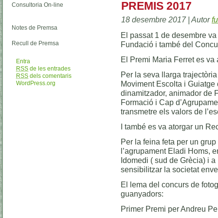
PREMIS 2017
Consultoria On-line
18 desembre 2017 | Autor
f
Notes de Premsa
El passat 1 de desembre va t
Recull de Premsa
Fundació i també del Concur
El Premi Maria Ferret es va
Entra
RSS
de les entrades
Per la seva llarga trajectòria
RSS
dels comentaris
Moviment Escolta i Guiatge 
WordPress.org
dinamitzador, animador de 
Formació i Cap d’Agrupament.
transmetre els valors de l’es
I també es va atorgar un 
Per la feina feta per un gru
l’agrupament Eladi Homs, en
Idomedi ( sud de Grècia) i a 
sensibilitzar la societat env
El lema del concurs de fotogr
guanyadors:
Primer Premi per Andreu Pe