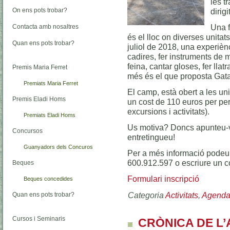
les t
On ens pots trobar?
dirig
Una f
Contacta amb nosaltres
és el lloc on diverses unitat
Quan ens pots trobar?
juliol de 2018, una experièn
cadires, fer instruments de m
feina, cantar gloses, fer llatr
Premis Maria Ferret
més és el que proposta Gat
Premiats Maria Ferret
El camp, està obert a les uni
Premis Eladi Homs
un cost de 110 euros per per
excursions i activitats).
Premiats Eladi Homs
Us motiva? Doncs apunteu-v
Concursos
entretingueu!
Guanyadors dels Concuros
Per a més informació podeu 
600.912.597 o escriure un c
Beques
Formulari inscripció
Beques concedides
Categoria
Activitats
,
Agend
Quan ens pots trobar?
Cursos i Seminaris
CRÒNICA DE L’