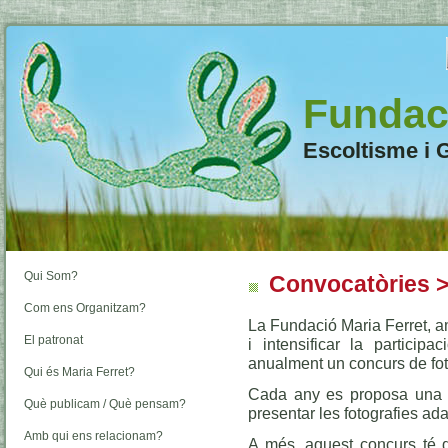
Fundaci
Escoltisme i 
Qui Som?
Convocatòries 
Com ens Organitzam?
La Fundació Maria Ferret, am
El patronat
i intensificar la particip
anualment un concurs de fot
Qui és Maria Ferret?
Cada any es proposa una te
Què publicam / Què pensam?
presentar les fotografies ad
Amb qui ens relacionam?
A més, aquest concurs té di